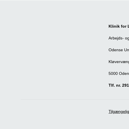
Klinik fo
Arbejds- og
Odense Uni
Kløvervæng
5000 Oden
Tlf. nr. 29
Tilgængeli