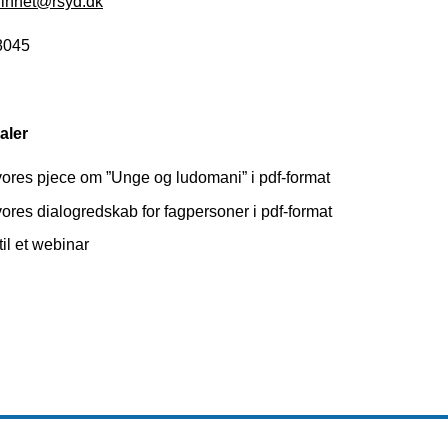
linnet@rsyd.dk
8045
aler
vores pjece om ”Unge og ludomani” i pdf-format
ores dialogredskab for fagpersoner i pdf-format
il et webinar