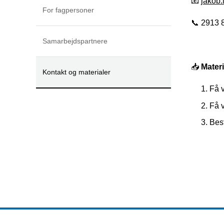
📧
jakob.
For fagpersoner
📞 2913 
Samarbejdspartnere
📥
Materi
Kontakt og materialer
Få 
Få v
Best