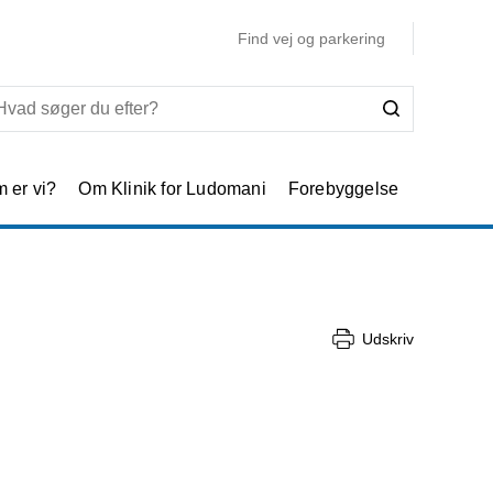
Find vej og parkering
 er vi?
Om Klinik for Ludomani
Forebyggelse
Udskriv