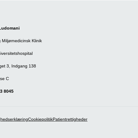
r Ludomani
 Miljømedicinsk Klinik
versitetshospital
et 3, Indgang 138
se C
13 8045
ghedserklæring
Cookiepolitik
Patientrettigheder